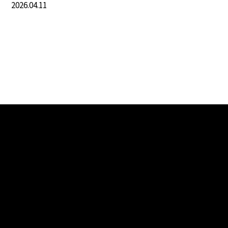
2026.04.11
Fighting Game
NEWS
【Fighting Game】あしもが『第68回スマバトSP』に出
場