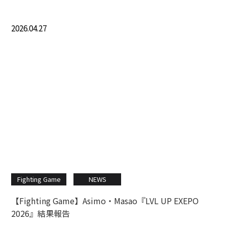
2026.04.27
Fighting Game
NEWS
【Fighting Game】Asimo・Masao『LVL UP EXEPO
2026』結果報告