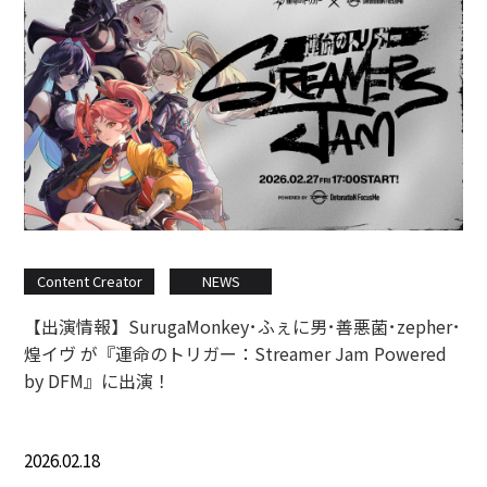
Content Creator
NEWS
【出演情報】SurugaMonkey･ふぇに男･善悪菌･zepher･
煌イヴ が『運命のトリガー：Streamer Jam Powered
by DFM』に出演！
2026.02.18