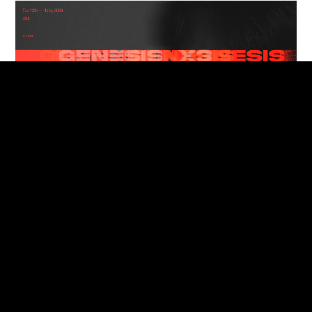
Fighting Game
NEWS
【Fighting game】あしも『Cavalier Clash 7』結果報告
7
8
9