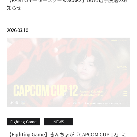
知らせ
2026.03.10
Fighting Game
NEWS
【Fighting Game】きんちょが『CAPCOM CUP 12』に