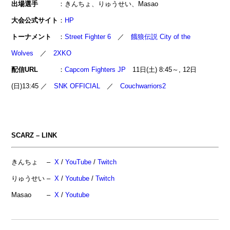
出場選手
：きんちょ、りゅうせい、Masao
大会公式サイト
：
HP
トーナメント
：
Street Fighter 6
／
餓狼伝説 City of the
Wolves
／
2XKO
配信URL
：
Capcom Fighters JP
11日(土) 8:45～, 12日
(日)13:45 ／
SNK OFFICIAL
／
Couchwarriors2
SCARZ – LINK
きんちょ –
X
/
YouTube
/
Twitch
りゅうせい –
X
/
Youtube
/
Twitch
Masao
–
X
/
Youtube