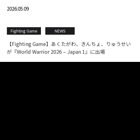
2026.05.09
Fighting Game
NEWS
【Fighting Game】あくたがわ、きんちょ、りゅうせい
が『World Warrior 2026 – Japan 1』に出場
2026.05.08
VALORANT
NEWS
【VALORANT】『VALORANT Challengers Japan 2026
Split 2 Advance Stage』に出場