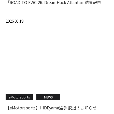
『ROAD TO EWC 26: DreamHack Atlanta』結果報告
2026.05.19
eMotorsports
NEWS
【eMotorsports】HIDEyama選手 脱退のお知らせ