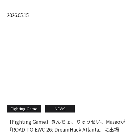
2026.05.15
Fighting Game
NEWS
【Fighting Game】きんちょ、りゅうせい、Masaoが
『ROAD TO EWC 26: DreamHack Atlanta』に出場