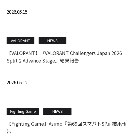
2026.05.15
VALORANT
NEWS
【VALORANT】『VALORANT Challengers Japan 2026
Split 2 Advance Stage』結果報告
2026.05.12
Fighting Game
NEWS
【Fighting Game】Asimo『第69回スマバトSP』結果報
告