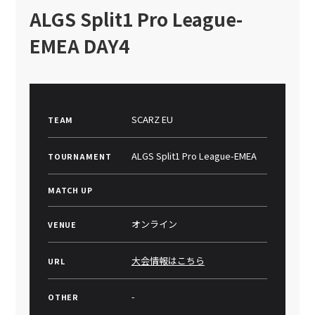
ALGS Split1 Pro League-
EMEA DAY4
SCARZ EU
TEAM
ALGS Split1 Pro League-EMEA
TOURNAMENT
MATCH UP
オンライン
VENUE
大会情報はこちら
URL
-
OTHER