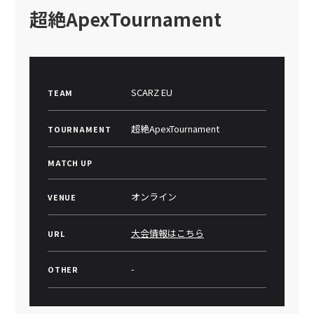
超絶ApexTournament
SCARZ EU
TEAM
超絶ApexTournament
TOURNAMENT
MATCH UP
オンライン
VENUE
大会情報はこちら
URL
-
OTHER