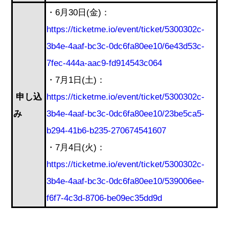
・6月30日(金)：
https://ticketme.io/event/ticket/5300302c-
3b4e-4aaf-bc3c-0dc6fa80ee10/6e43d53c-
7fec-444a-aac9-fd914543c064
・7月1日(土)：
申し込
https://ticketme.io/event/ticket/5300302c-
み
3b4e-4aaf-bc3c-0dc6fa80ee10/23be5ca5-
b294-41b6-b235-270674541607
・7月4日(火)：
https://ticketme.io/event/ticket/5300302c-
3b4e-4aaf-bc3c-0dc6fa80ee10/539006ee-
f6f7-4c3d-8706-be09ec35dd9d