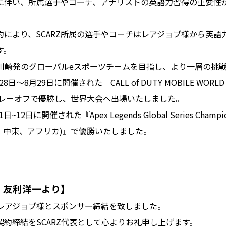
に伴い、所属選手やコーチ、アナリストの英語力習得の重要性
約により、SCARZ所属の選手やコーチはレアジョブ様から英語
す。
Zは川崎発のグローバルeスポーツチームを目指し、より一層の挑
8日～8月29日に開催された『CALL of DUTY MOBILE WORLD 
のプレーオフで優勝し、世界大会へ出場いたしました。
~12日に開催された『Apex Legends Global Series Champion
パ、中東、アフリカ)』で優勝いたしました。
表 友利洋一より】
、レアジョブ様とスポンサー締結を致しました。
約締結をSCARZ代表として心よりお礼申し上げます。