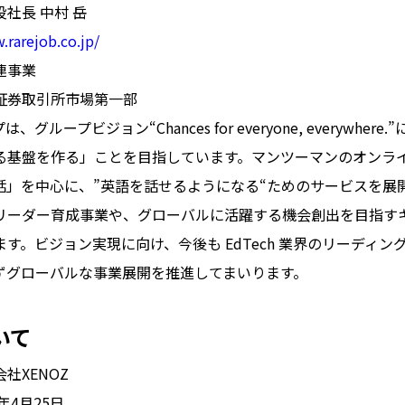
社長 中村 岳
.rarejob.co.jp/
連事業
証券取引所市場第一部
グループビジョン“Chances for everyone, everywher
る基盤を作る」ことを目指しています。マンツーマンのオンラ
話」を中心に、”英語を話せるようになる“ためのサービスを展
リーダー育成事業や、グローバルに活躍する機会創出を目指す
す。ビジョン実現に向け、今後も EdTech 業界のリーディン
ずグローバルな事業展開を推進してまいります。
いて
社XENOZ
4月25日