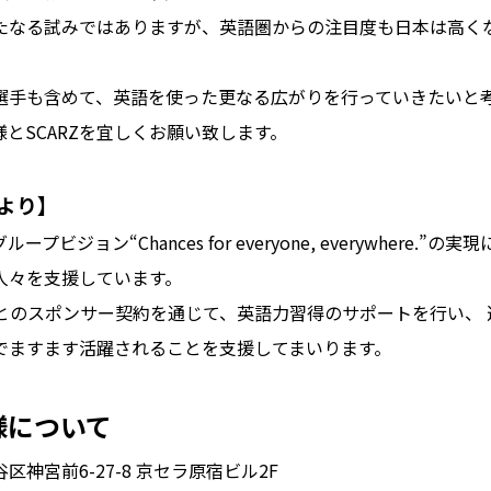
たなる試みではありますが、英語圏からの注目度も日本は高く
選手も含めて、英語を使った更なる広がりを行っていきたいと
とSCARZを宜しくお願い致します。
より】
プビジョン“Chances for everyone, everywhere.”
人々を支援しています。
様とのスポンサー契約を通じて、英語力習得のサポートを行い、
でますます活躍されることを支援してまいります。
様について
神宮前6-27-8 京セラ原宿ビル2F