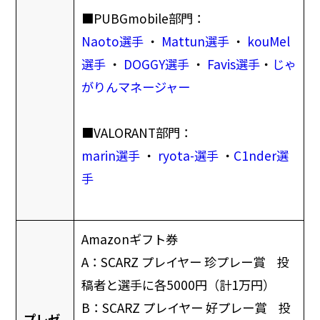
■PUBGmobile部門：
Naoto選手
・
Mattun選手
・
kouMel
選手
・
DOGGY選手
・
Favis選手
・
じゃ
がりんマネージャー
■VALORANT部門：
marin選手
・
ryota-選手
・
C1nder選
手
Amazonギフト券
A：SCARZ プレイヤー 珍プレー賞 投
稿者と選手に各5000円（計1万円）
B：SCARZ プレイヤー 好プレー賞 投
プレゼ