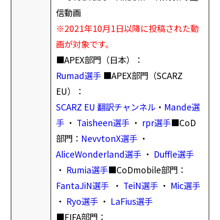
信動画
※2021年10月1日以降に投稿された動
画が対象です。
■APEX部門（日本）：
Rumad選手
■APEX部門（SCARZ
EU）：
SCARZ EU 翻訳チャンネル
・
Mande選
手
・
Taisheen選手
・
rpr選手
■CoD
部門：
NevvtonX選手
・
AliceWonderland選手
・
Duffle選手
・
Rumia選手
■CoDmobile部門：
FantaJiN選手
・
TeiN選手
・
Mic選手
・
Ryo選手
・
LaFius選手
■FIFA部門：