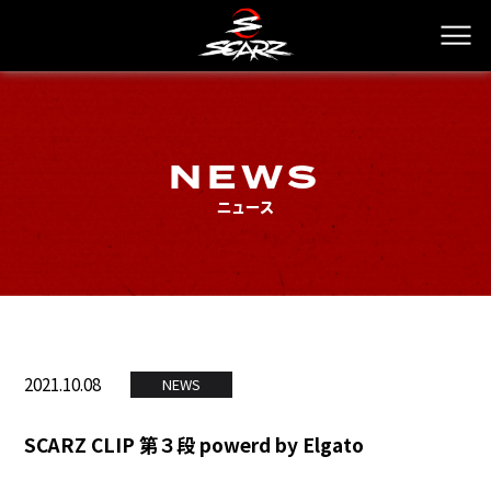
NEWS
ニュース
2021.10.08
NEWS
SCARZ CLIP 第３段 powerd by Elgato