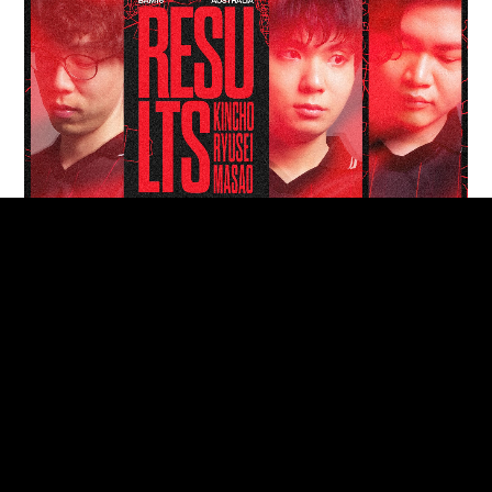
Fighting Game
NEWS
【Fighting Game】きんちょ、りゅうせい、
Masao『BAM 16: Battle Arena Melbourne 16』結果報告
2026.07.13