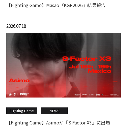
【Fighting Game】Masao『KGP2026』結果報告
2026.07.18
Fighting Game
NEWS
【Fighting Game】Asimoが『S Factor X3』に出場