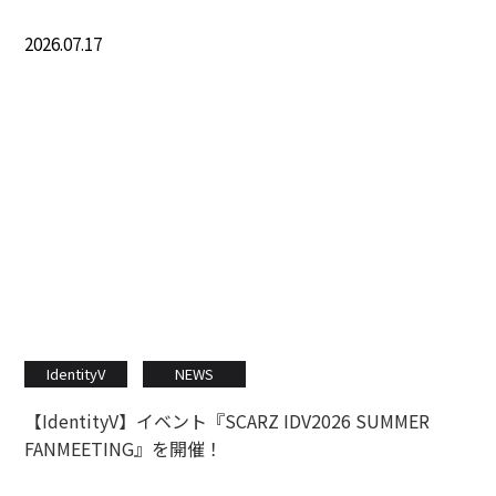
2026.07.17
IdentityV
NEWS
【IdentityV】イベント『SCARZ IDV2026 SUMMER
FANMEETING』を開催！