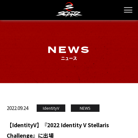
NEWS
ニュース
2022.09.24
IdentityV
NEWS
【IdentityV】『2022 Identity V Stellaris
Challenge』に出場