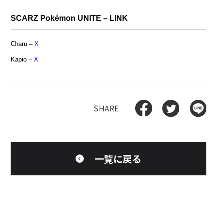
SCARZ Pokémon
UNITE – LINK
Charu –
X
Kapio –
X
一覧に戻る