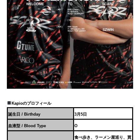
Kapio
のプロフィール
誕生日 / Birthday
3月5日
血液型 / Blood Type
O
食べ歩き、ラーメン屋巡り、買