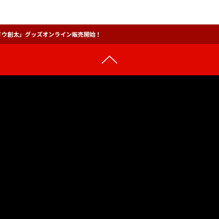
Z × スドウ創太」グッズオンライン販売開始！
STORE
NEWS
PRIVACY