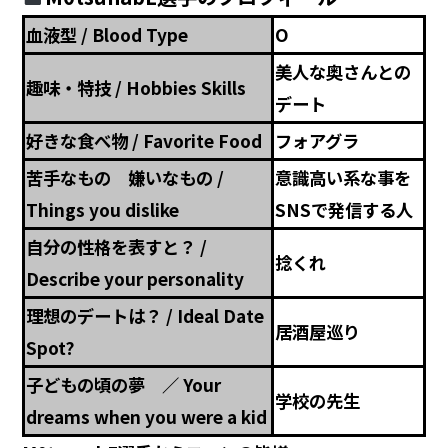
血液型 / Blood Type
O
美人な奥さんとの
趣味・特技 / Hobbies Skills
デート
好きな食べ物 / Favorite Food
フォアグラ
苦手なもの 嫌いなもの /
意識高い系な事を
Things you dislike
SNSで発信する人
自分の性格を表すと？ /
捻くれ
Describe your personality
理想のデートは？ / Ideal Date
居酒屋巡り
Spot?
子どもの頃の夢 ／ Your
学校の先生
dreams when you were a kid