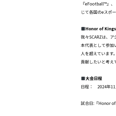
『eFootball™』
じて各国のeスポ
Honor of King
我々SCARZは、ア
本代表として参加
人を超えています
貢献したいと考え
大会日程
日程： 2024年1
試合日:『Honor of 