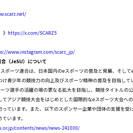
w.scarz.net/
r）》
https://x.com/SCARZ5
ps://www.instagram.com/scarz_jp/
合（JeSU）について
eスポーツ連合は、日本国内のeスポーツの普及と発展、そして
わけ青少年の競技力の向上及びスポーツ精神の普及を目指して
ポーツ選手の活躍の場の更なる拡大を目指し、競技タイトルの
してアジア競技大会をはじめとした国際的なeスポーツ大会へ
行っています。また、以下のスポンサー企業や団体の支援を受け
めています。
su.or.jp/contents/news/news-241030/