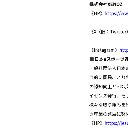
株式会社XENOZ
《HP》
https://ww
《X（旧：Twitte
《Instagram》
htt
日本eスポーツ連
一般社団法人日本
目的に国民、とり
の認知向上とeス
イセンス発行、そ
様々な取り組みを
ツ産業の発展に努
《HP》
https://je