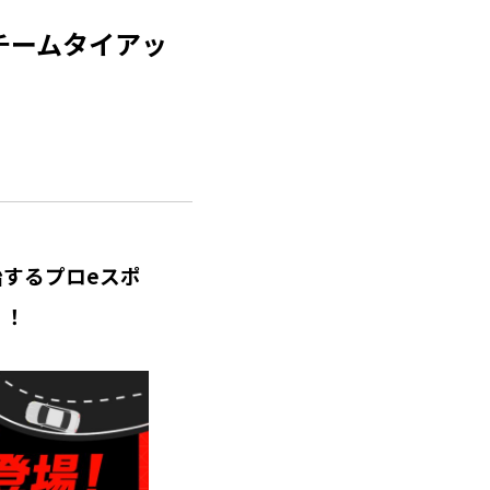
ツチームタイアッ
始するプロeスポ
！！