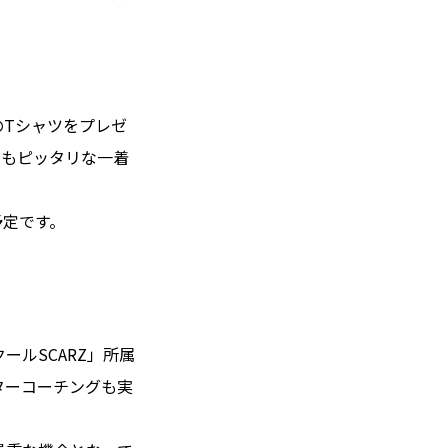
のTシャツをプレゼ
にもピッタリな一着
予定です。
ールSCARZ」所属
ーターコーチングも実