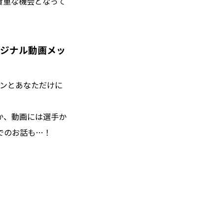
貴重な機会となって
リジナル動画メッ
インとあなただけに
か、動画には選手か
でのお話も…！