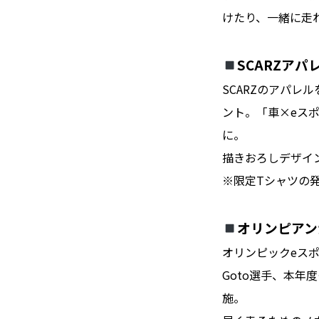
けたり、一緒に走
SCARZア
SCARZのアパレ
ント。「車×eス
に。
描きおろしデザイン
※限定Tシャツの
オリンピアン
オリンピックeスポ
Goto選手、本年
施。