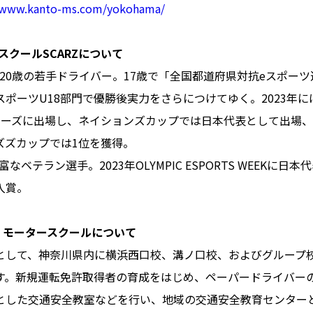
//www.kanto-ms.com/yokohama/
スクールSCARZについて
今年20歳の若手ドライバー。17歳で「全国都道府県対抗eスポーツ
ポーツU18部門で優勝後実力をさらにつけてゆく。2023年
リーズに出場し、ネイションズカップでは日本代表として出場、
ズズカップでは1位を獲得。
富なベテラン選手。2023年OLYMPIC ESPORTS WEEKに日
入賞。
O モータースクールについて
として、神奈川県内に横浜西口校、溝ノ口校、およびグループ
す。新規運転免許取得者の育成をはじめ、ペーパードライバー
とした交通安全教室などを行い、地域の交通安全教育センター