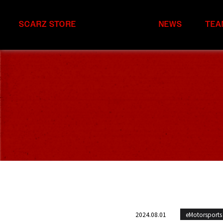
SCARZ STORE
NEWS
TEA
2024.08.01
eMotorsports