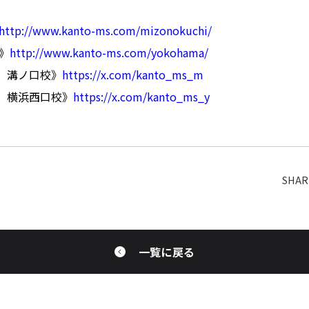
http://www.kanto-ms.com/mizonokuchi/
》
http://www.kanto-ms.com/yokohama/
er）溝ノ口校》
https://x.com/kanto_ms_m
er）横浜西口校》
https://x.com/kanto_ms_y
一覧に戻る