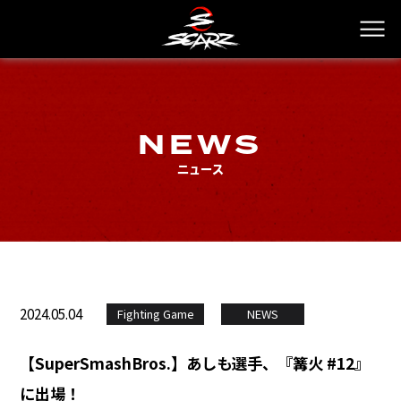
NEWS
ニュース
2024.05.04
Fighting Game
NEWS
【SuperSmashBros.】あしも選手、『篝火 #12』
に出場！