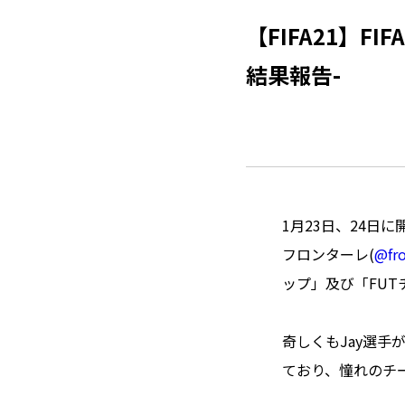
【FIFA21】FI
結果報告-
1月23日、24日に開
フロンターレ(
@fro
ップ」及び「FU
奇しくもJay選
ており、憧れのチ