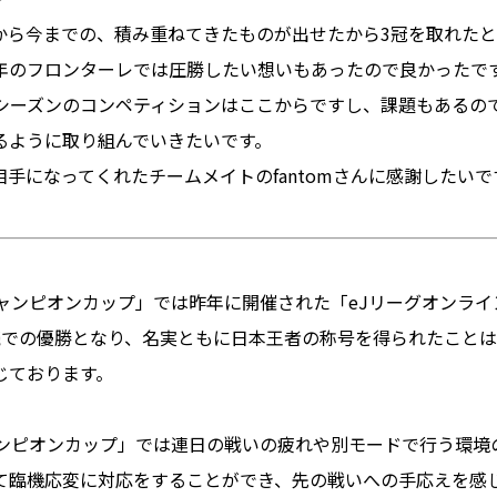
ってから今までの、積み重ねてきたものが出せたから3冠を取れたと
年のフロンターレでは圧勝したい想いもあったので良かったで
21シーズンのコンペティションはここからですし、課題もあるの
るように取り組んでいきたいです。
手になってくれたチームメイトのfantomさんに感謝したいで
チャンピオンカップ」では昨年に開催された「eJリーグオンラ
続での優勝となり、名実ともに日本王者の称号を得られたこと
じております。
チャンピオンカップ」では連日の戦いの疲れや別モードで行う環境
て臨機応変に対応をすることができ、先の戦いへの手応えを感