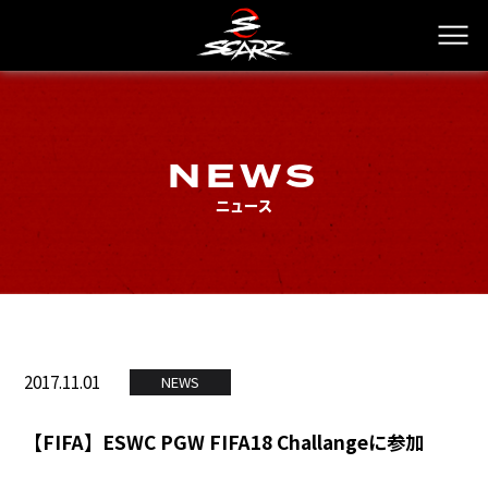
NEWS
ニュース
2017.11.01
NEWS
【FIFA】ESWC PGW FIFA18 Challangeに参加