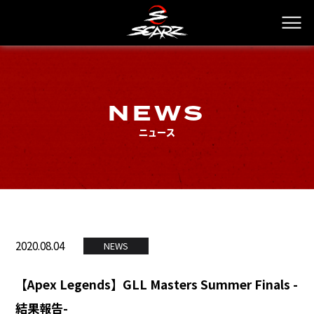
NEWS
ニュース
2020.08.04
NEWS
【Apex Legends】GLL Masters Summer Finals -
結果報告-